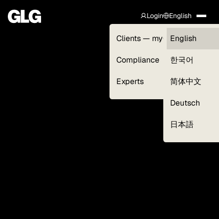
Login
English
Clients — myGLG
English
Compliance
한국어
Experts
简体中文
Deutsch
日本語